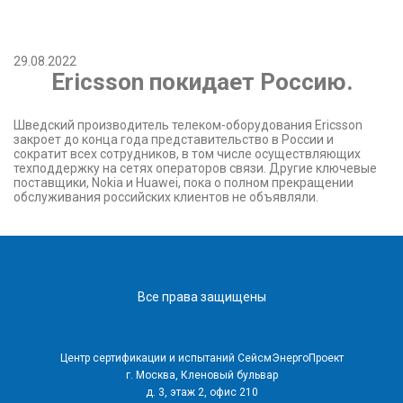
29.08.2022
Ericsson покидает Россию.
Шведский производитель телеком-оборудования Ericsson
закроет до конца года представительство в России и
сократит всех сотрудников, в том числе осуществляющих
техподдержку на сетях операторов связи. Другие ключевые
поставщики, Nokia и Huawei, пока о полном прекращении
обслуживания российских клиентов не объявляли.
Все права защищены
Центр сертификации и испытаний СейсмЭнергоПроект
г. Москва, Кленовый бульвар
д. 3, этаж 2, офис 210